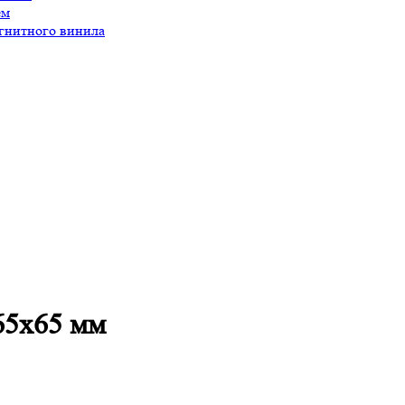
ем
агнитного винила
65х65 мм