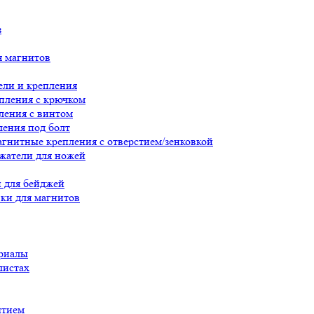
з
я магнитов
ли и крепления
пления с крючком
ления с винтом
ения под болт
гнитные крепления с отверстием/зенковкой
жатели для ножей
 для бейджей
ки для магнитов
риалы
листах
ытием