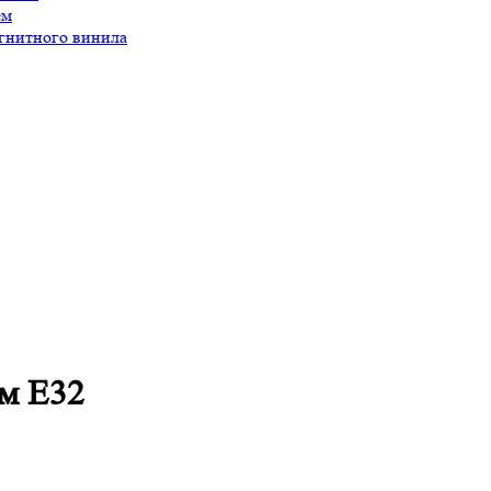
ем
агнитного винила
м E32