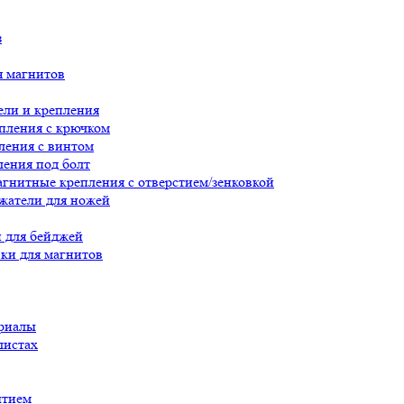
з
я магнитов
ли и крепления
пления с крючком
ления с винтом
ения под болт
гнитные крепления с отверстием/зенковкой
жатели для ножей
 для бейджей
ки для магнитов
риалы
листах
ытием