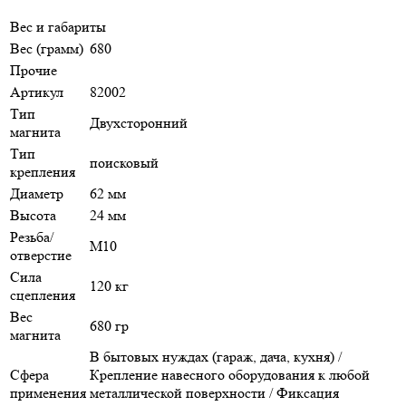
Вес и габариты
Вес (грамм)
680
Прочие
Артикул
82002
Тип
Двухсторонний
магнита
Тип
поисковый
крепления
Диаметр
62 мм
Высота
24 мм
Резьба/
М10
отверстие
Сила
120 кг
сцепления
Вес
680 гр
магнита
В бытовых нуждах (гараж, дача, кухня) /
Сфера
Крепление навесного оборудования к любой
применения
металлической поверхности / Фиксация