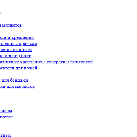
з
я магнитов
ли и крепления
пления с крючком
ления с винтом
ения под болт
гнитные крепления с отверстием/зенковкой
жатели для ножей
 для бейджей
ки для магнитов
риалы
листах
ытием