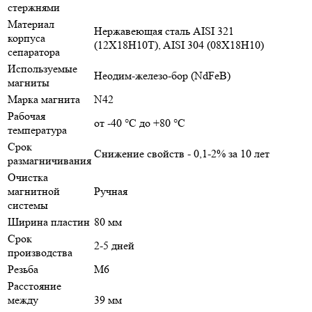
стержнями
Материал
Нержавеющая сталь AISI 321
корпуса
(12Х18Н10Т), AISI 304 (08Х18Н10)
сепаратора
Используемые
Неодим-железо-бор (NdFeB)
магниты
Марка магнита
N42
Рабочая
от -40 °С до +80 °С
температура
Срок
Снижение свойств - 0,1-2% за 10 лет
размагничивания
Очистка
магнитной
Ручная
системы
Ширина пластин
80 мм
Срок
2-5 дней
производства
Резьба
М6
Расстояние
между
39 мм