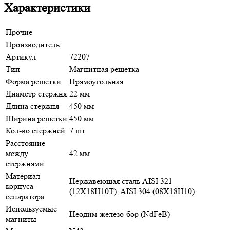
Характеристики
Прочие
Производитель
Артикул
72207
Тип
Магнитная решетка
Форма решетки
Прямоугольная
Диаметр стержня
22 мм
Длина стержня
450 мм
Ширина решетки
450 мм
Кол-во стержней
7 шт
Расстояние
между
42 мм
стержнями
Материал
Нержавеющая сталь AISI 321
корпуса
(12Х18Н10Т), AISI 304 (08Х18Н10)
сепаратора
Используемые
Неодим-железо-бор (NdFeB)
магниты