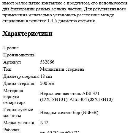
имеет малое пятно контактно с продуктом, его используются
для фильтрации разных мелких частиц. Для результативного
применения желательно установить расстояние между
стержнями в решетке 1-1,5 диаметра стержня.
Характеристики
Прочие
Производитель
Артикул
532866
Тип
Магнитный стержень
Диаметр стержня
18 мм
Длина стержня
500 мм
Материал
Нержавеющая сталь AISI 321
корпуса
(12Х18Н10Т), AISI 304 (08Х18Н10)
сепаратора
Используемые
Неодим-железо-бор (NdFeB)
магниты
Марка магнита
N42
Рабочая
от -40 °С до +80 °С