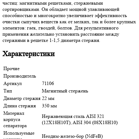
частиц: магнитными решетками, стержневыми
сортировщиками. Он обладает мощной улавливающей
способностью и многократно увеличивает эффективность
очистки сыпучих веществ как от мелких, так и более крупных
элементов: гаек, гвоздей, болтов. Для результативного
применения желательно установить расстояние между
стержнями в решетке 1-1,5 диаметра стержня.
Характеристики
Прочие
Производитель
Артикул
71106
Тип
Магнитный стержень
Диаметр стержня
22 мм
Длина стержня
350 мм
Материал
Нержавеющая сталь AISI 321
корпуса
(12Х18Н10Т), AISI 304 (08Х18Н10)
сепаратора
Используемые
Неодим-железо-бор (NdFeB)