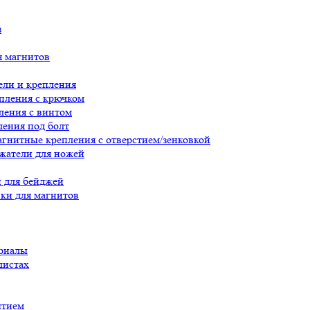
з
я магнитов
ли и крепления
пления с крючком
ления с винтом
ения под болт
гнитные крепления с отверстием/зенковкой
жатели для ножей
 для бейджей
ки для магнитов
риалы
листах
ытием