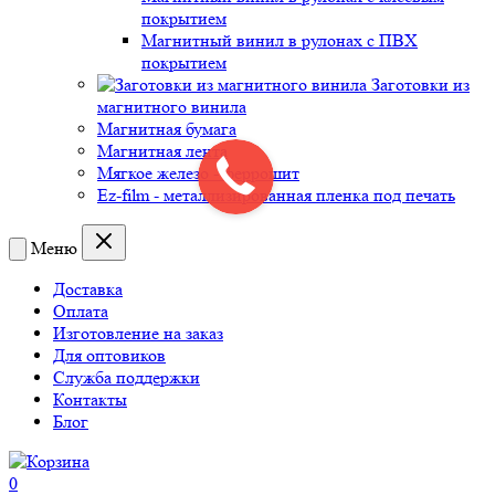
покрытием
Магнитный винил в рулонах с ПВХ
покрытием
Заготовки из
магнитного винила
Магнитная бумага
Магнитная лента
Мягкое железо - феррошит
Ez-film - металлизированная пленка под печать
Меню
Доставка
Оплата
Изготовление на заказ
Для оптовиков
Служба поддержки
Контакты
Блог
0