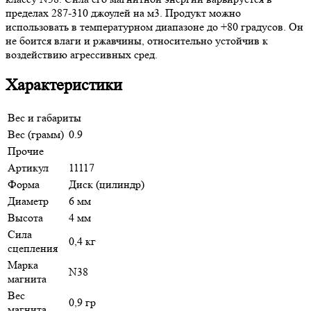
пределах 287-310 джоулей на м3. Продукт можно
использовать в температурном диапазоне до +80 градусов. Он
не боится влаги и ржавчины, относительно устойчив к
воздействию агрессивных сред.
Характеристики
Вес и габариты
Вес (грамм)
0.9
Прочие
Артикул
11117
Форма
Диск (цилиндр)
Диаметр
6 мм
Высота
4 мм
Сила
0,4 кг
сцепления
Марка
N38
магнита
Вес
0,9 гр
магнита