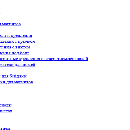
з
я магнитов
ли и крепления
пления с крючком
ления с винтом
ения под болт
гнитные крепления с отверстием/зенковкой
жатели для ножей
 для бейджей
ки для магнитов
риалы
листах
ытием