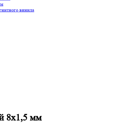
ем
агнитного винила
 8х1,5 мм