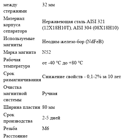
между
32 мм
стержнями
Материал
Нержавеющая сталь AISI 321
корпуса
(12Х18Н10Т), AISI 304 (08Х18Н10)
сепаратора
Используемые
Неодим-железо-бор (NdFeB)
магниты
Марка магнита
N52
Рабочая
от -40 °С до +80 °С
температура
Срок
Снижение свойств - 0,1-2% за 10 лет
размагничивания
Очистка
магнитной
Ручная
системы
Ширина пластин
80 мм
Срок
2-5 дней
производства
Резьба
М6
Расстояние