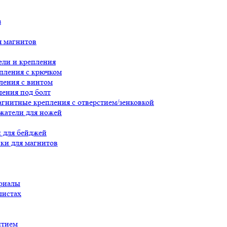
з
я магнитов
ли и крепления
пления с крючком
ления с винтом
ения под болт
гнитные крепления с отверстием/зенковкой
жатели для ножей
 для бейджей
ки для магнитов
риалы
листах
ытием