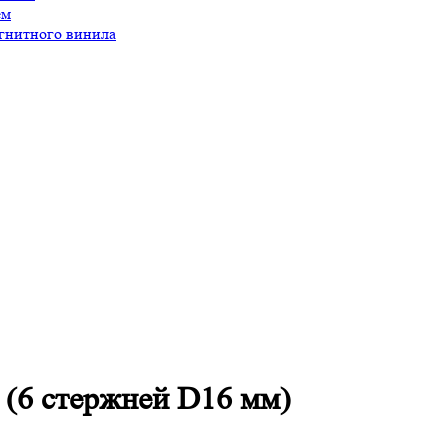
ем
агнитного винила
 (6 стержней D16 мм)