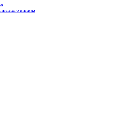
ем
агнитного винила