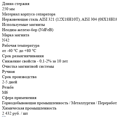
Длина стержня
250 мм
Материал корпуса сепаратора
Нержавеющая сталь AISI 321 (12Х18Н10Т), AISI 304 (08Х18Н1
Используемые магниты
Неодим-железо-бор (NdFeB)
Марка магнита
N42
Рабочая температура
от -40 °С до +80 °С
Срок размагничивания
Снижение свойств - 0,1-2% за 10 лет
Очистка магнитной системы
Ручная
Срок производства
2-5 дней
Резьба
М6
Сфера применения
Горнодобывающая промышленность / Металлургия / Переработка
Химическая промышленность
2 432 руб.
/ шт