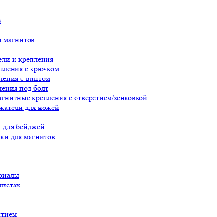
з
я магнитов
ли и крепления
пления с крючком
ления с винтом
ения под болт
гнитные крепления с отверстием/зенковкой
жатели для ножей
 для бейджей
ки для магнитов
риалы
листах
ытием