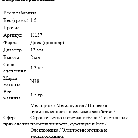
Вес и габариты
Вес (грамм)
1.5
Прочие
Артикул
11137
Форма
Диск (цилиндр)
Диаметр
12 мм
Высота
2 мм
Сила
1,3 кг
сцепления
Марка
N38
магнита
Вес
1,5 гр
магнита
Медицина / Металлургия / Пищевая
промышленность и сельское хозяйство /
Сфера
Строительство и сборка мебели / Текстильная
применения
промышленность, сувениры и быт /
Электроника / Электроэнергетика и
электротехника