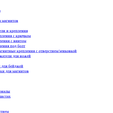
з
я магнитов
ли и крепления
пления с крючком
ления с винтом
ения под болт
гнитные крепления с отверстием/зенковкой
жатели для ножей
 для бейджей
ки для магнитов
риалы
листах
ытием