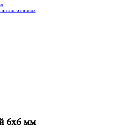
ем
агнитного винила
й 6х6 мм