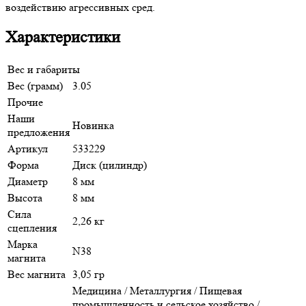
воздействию агрессивных сред.
Характеристики
Вес и габариты
Вес (грамм)
3.05
Прочие
Наши
Новинка
предложения
Артикул
533229
Форма
Диск (цилиндр)
Диаметр
8 мм
Высота
8 мм
Сила
2,26 кг
сцепления
Марка
N38
магнита
Вес магнита
3,05 гр
Медицина / Металлургия / Пищевая
промышленность и сельское хозяйство /